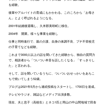
を経験。
後輩やアルバイトの育成にもかかわる。このころから「お母さ
ん」とよく呼ばれるようになる。
2001年結婚後退職し、久米郡美咲町に移住。
2004年 開業。様々な事業を経験し
仕事と同時進行で、親の介護、自身の体調不良、プチ不登校児
の子育てなどを経験。
これまで3000人以上の話を聞いてきた経験から、独自の質問力
で、相談者から「ついつい本音を話したくなる」「すっきりし
た」と言われる。
そして、話を聞いているうちに、ついついおせっかいをあちこ
ちで焼いてしまう52歳。
ブログは2021年5月から連続投稿をスタートし、1700日を達成。
テレビやラジオ、雑誌などメディア出演多数。
現在、夫と息子（高校生）とネコ1匹と岡山の中山間地域で田舎