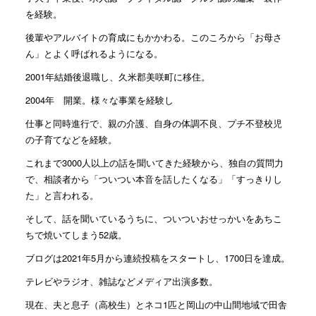
を経験。
後輩やアルバイトの育成にもかかわる。このころから「お母さ
ん」とよく呼ばれるようになる。
2001年結婚後退職し、久米郡美咲町に移住。
2004年 開業。様々な事業を経験し
仕事と同時進行で、親の介護、自身の体調不良、プチ不登校児
の子育てなどを経験。
これまで3000人以上の話を聞いてきた経験から、独自の質問力
で、相談者から「ついつい本音を話したくなる」「すっきりし
た」と言われる。
そして、話を聞いているうちに、ついついおせっかいをあちこ
ちで焼いてしまう52歳。
ブログは2021年5月から連続投稿をスタートし、1700日を達成。
テレビやラジオ、雑誌などメディア出演多数。
現在、夫と息子（高校生）とネコ1匹と岡山の中山間地域で田舎