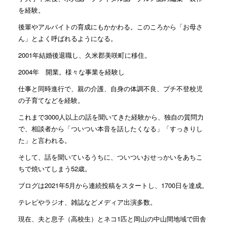
を経験。
後輩やアルバイトの育成にもかかわる。このころから「お母さ
ん」とよく呼ばれるようになる。
2001年結婚後退職し、久米郡美咲町に移住。
2004年 開業。様々な事業を経験し
仕事と同時進行で、親の介護、自身の体調不良、プチ不登校児
の子育てなどを経験。
これまで3000人以上の話を聞いてきた経験から、独自の質問力
で、相談者から「ついつい本音を話したくなる」「すっきりし
た」と言われる。
そして、話を聞いているうちに、ついついおせっかいをあちこ
ちで焼いてしまう52歳。
ブログは2021年5月から連続投稿をスタートし、1700日を達成。
テレビやラジオ、雑誌などメディア出演多数。
現在、夫と息子（高校生）とネコ1匹と岡山の中山間地域で田舎