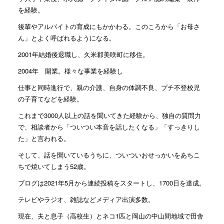
を経験。
後輩やアルバイトの育成にもかかわる。このころから「お母さ
ん」とよく呼ばれるようになる。
2001年結婚後退職し、久米郡美咲町に移住。
2004年 開業。様々な事業を経験し
仕事と同時進行で、親の介護、自身の体調不良、プチ不登校児
の子育てなどを経験。
これまで3000人以上の話を聞いてきた経験から、独自の質問力
で、相談者から「ついつい本音を話したくなる」「すっきりし
た」と言われる。
そして、話を聞いているうちに、ついついおせっかいをあちこ
ちで焼いてしまう52歳。
ブログは2021年5月から連続投稿をスタートし、1700日を達成。
テレビやラジオ、雑誌などメディア出演多数。
現在、夫と息子（高校生）とネコ1匹と岡山の中山間地域で田舎