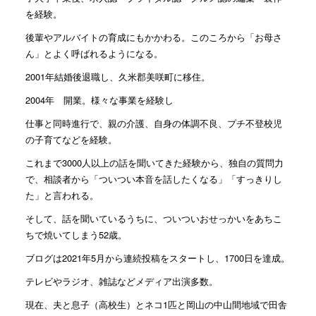
を経験。
後輩やアルバイトの育成にもかかわる。このころから「お母さ
ん」とよく呼ばれるようになる。
2001年結婚後退職し、久米郡美咲町に移住。
2004年 開業。様々な事業を経験し
仕事と同時進行で、親の介護、自身の体調不良、プチ不登校児
の子育てなどを経験。
これまで3000人以上の話を聞いてきた経験から、独自の質問力
で、相談者から「ついつい本音を話したくなる」「すっきりし
た」と言われる。
そして、話を聞いているうちに、ついついおせっかいをあちこ
ちで焼いてしまう52歳。
ブログは2021年5月から連続投稿をスタートし、1700日を達成。
テレビやラジオ、雑誌などメディア出演多数。
現在、夫と息子（高校生）とネコ1匹と岡山の中山間地域で田舎