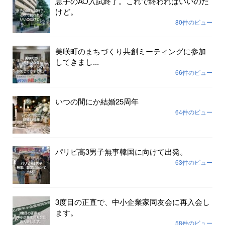
息子のAO入試終了。これで終わればいいのだ
けど。
80件のビュー
美咲町のまちづくり共創ミーティングに参加
してきまし...
66件のビュー
いつの間にか結婚25周年
64件のビュー
パリピ高3男子無事韓国に向けて出発。
63件のビュー
3度目の正直で、中小企業家同友会に再入会し
ます。
58件のビュー