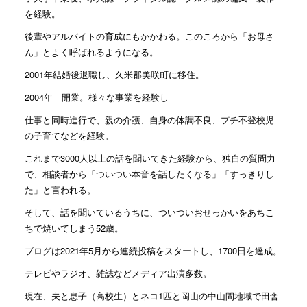
を経験。
後輩やアルバイトの育成にもかかわる。このころから「お母さ
ん」とよく呼ばれるようになる。
2001年結婚後退職し、久米郡美咲町に移住。
2004年 開業。様々な事業を経験し
仕事と同時進行で、親の介護、自身の体調不良、プチ不登校児
の子育てなどを経験。
これまで3000人以上の話を聞いてきた経験から、独自の質問力
で、相談者から「ついつい本音を話したくなる」「すっきりし
た」と言われる。
そして、話を聞いているうちに、ついついおせっかいをあちこ
ちで焼いてしまう52歳。
ブログは2021年5月から連続投稿をスタートし、1700日を達成。
テレビやラジオ、雑誌などメディア出演多数。
現在、夫と息子（高校生）とネコ1匹と岡山の中山間地域で田舎