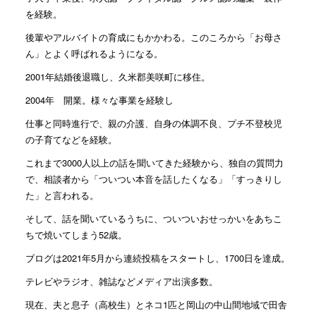
を経験。
後輩やアルバイトの育成にもかかわる。このころから「お母さ
ん」とよく呼ばれるようになる。
2001年結婚後退職し、久米郡美咲町に移住。
2004年 開業。様々な事業を経験し
仕事と同時進行で、親の介護、自身の体調不良、プチ不登校児
の子育てなどを経験。
これまで3000人以上の話を聞いてきた経験から、独自の質問力
で、相談者から「ついつい本音を話したくなる」「すっきりし
た」と言われる。
そして、話を聞いているうちに、ついついおせっかいをあちこ
ちで焼いてしまう52歳。
ブログは2021年5月から連続投稿をスタートし、1700日を達成。
テレビやラジオ、雑誌などメディア出演多数。
現在、夫と息子（高校生）とネコ1匹と岡山の中山間地域で田舎