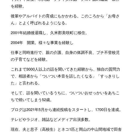
を経験。
後輩やアルバイトの育成にもかかわる。このころから「お母さ
ん」とよく呼ばれるようになる。
2001年結婚後退職し、久米郡美咲町に移住。
2004年 開業。様々な事業を経験し
仕事と同時進行で、親の介護、自身の体調不良、プチ不登校児
の子育てなどを経験。
これまで3000人以上の話を聞いてきた経験から、独自の質問力
で、相談者から「ついつい本音を話したくなる」「すっきりし
た」と言われる。
そして、話を聞いているうちに、ついついおせっかいをあちこ
ちで焼いてしまう52歳。
ブログは2021年5月から連続投稿をスタートし、1700日を達成。
テレビやラジオ、雑誌などメディア出演多数。
現在、夫と息子（高校生）とネコ1匹と岡山の中山間地域で田舎