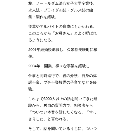
校、ノートルダム清心女子大学卒業後、
求人誌・ブライダル誌・グルメ誌の編
集・製作を経験。
後輩やアルバイトの育成にもかかわる。
このころから「お母さん」とよく呼ばれ
るようになる。
2001年結婚後退職し、久米郡美咲町に移
住。
2004年 開業。様々な事業を経験し
仕事と同時進行で、親の介護、自身の体
調不良、プチ不登校児の子育てなどを経
験。
これまで3000人以上の話を聞いてきた経
験から、独自の質問力で、相談者から
「ついつい本音を話したくなる」「すっ
きりした」と言われる。
そして、話を聞いているうちに、ついつ