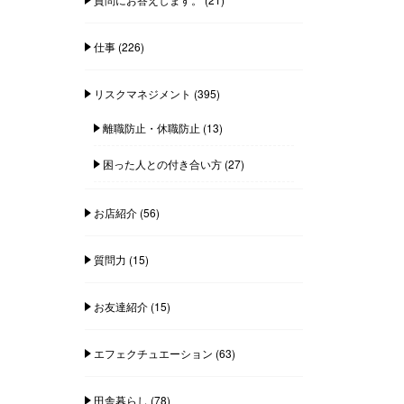
仕事
(226)
リスクマネジメント
(395)
離職防止・休職防止
(13)
困った人との付き合い方
(27)
お店紹介
(56)
質問力
(15)
お友達紹介
(15)
エフェクチュエーション
(63)
田舎暮らし
(78)