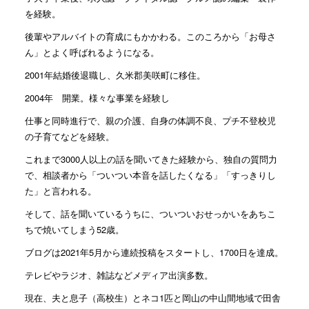
を経験。
後輩やアルバイトの育成にもかかわる。このころから「お母さ
ん」とよく呼ばれるようになる。
2001年結婚後退職し、久米郡美咲町に移住。
2004年 開業。様々な事業を経験し
仕事と同時進行で、親の介護、自身の体調不良、プチ不登校児
の子育てなどを経験。
これまで3000人以上の話を聞いてきた経験から、独自の質問力
で、相談者から「ついつい本音を話したくなる」「すっきりし
た」と言われる。
そして、話を聞いているうちに、ついついおせっかいをあちこ
ちで焼いてしまう52歳。
ブログは2021年5月から連続投稿をスタートし、1700日を達成。
テレビやラジオ、雑誌などメディア出演多数。
現在、夫と息子（高校生）とネコ1匹と岡山の中山間地域で田舎