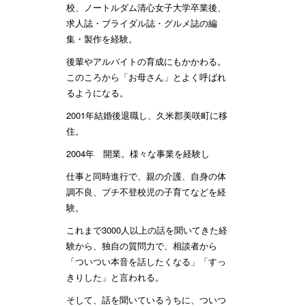
校、ノートルダム清心女子大学卒業後、
求人誌・ブライダル誌・グルメ誌の編
集・製作を経験。
後輩やアルバイトの育成にもかかわる。
このころから「お母さん」とよく呼ばれ
るようになる。
2001年結婚後退職し、久米郡美咲町に移
住。
2004年 開業。様々な事業を経験し
仕事と同時進行で、親の介護、自身の体
調不良、プチ不登校児の子育てなどを経
験。
これまで3000人以上の話を聞いてきた経
験から、独自の質問力で、相談者から
「ついつい本音を話したくなる」「すっ
きりした」と言われる。
そして、話を聞いているうちに、ついつ