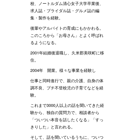
校、ノートルダム清心女子大学卒業後、
求人誌・ブライダル誌・グルメ誌の編
集・製作を経験。
後輩やアルバイトの育成にもかかわる。
このころから「お母さん」とよく呼ばれ
るようになる。
2001年結婚後退職し、久米郡美咲町に移
住。
2004年 開業。様々な事業を経験し
仕事と同時進行で、親の介護、自身の体
調不良、プチ不登校児の子育てなどを経
験。
これまで3000人以上の話を聞いてきた経
験から、独自の質問力で、相談者から
「ついつい本音を話したくなる」「すっ
きりした」と言われる。
そして、話を聞いているうちに、ついつ