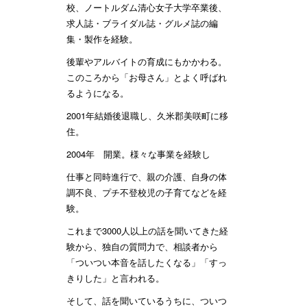
校、ノートルダム清心女子大学卒業後、
求人誌・ブライダル誌・グルメ誌の編
集・製作を経験。
後輩やアルバイトの育成にもかかわる。
このころから「お母さん」とよく呼ばれ
るようになる。
2001年結婚後退職し、久米郡美咲町に移
住。
2004年 開業。様々な事業を経験し
仕事と同時進行で、親の介護、自身の体
調不良、プチ不登校児の子育てなどを経
験。
これまで3000人以上の話を聞いてきた経
験から、独自の質問力で、相談者から
「ついつい本音を話したくなる」「すっ
きりした」と言われる。
そして、話を聞いているうちに、ついつ