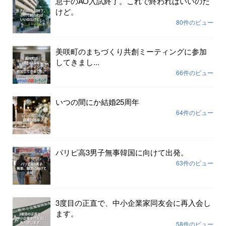
息子のAO入試終了。これで終わればいいのだ
けど。
80件のビュー
美咲町のまちづくり共創ミーティングに参加
してきまし...
66件のビュー
いつの間にか結婚25周年
64件のビュー
パリピ高3男子無事韓国に向けて出発。
63件のビュー
3度目の正直で、中小企業家同友会に再入会し
ます。
58件のビュー