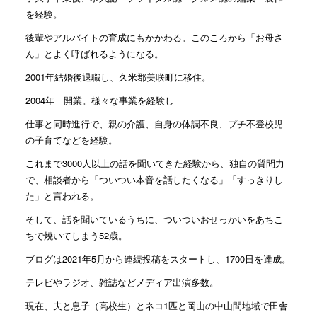
を経験。
後輩やアルバイトの育成にもかかわる。このころから「お母さ
ん」とよく呼ばれるようになる。
2001年結婚後退職し、久米郡美咲町に移住。
2004年 開業。様々な事業を経験し
仕事と同時進行で、親の介護、自身の体調不良、プチ不登校児
の子育てなどを経験。
これまで3000人以上の話を聞いてきた経験から、独自の質問力
で、相談者から「ついつい本音を話したくなる」「すっきりし
た」と言われる。
そして、話を聞いているうちに、ついついおせっかいをあちこ
ちで焼いてしまう52歳。
ブログは2021年5月から連続投稿をスタートし、1700日を達成。
テレビやラジオ、雑誌などメディア出演多数。
現在、夫と息子（高校生）とネコ1匹と岡山の中山間地域で田舎