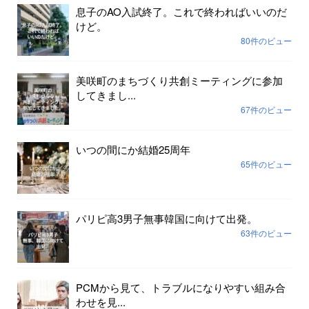
息子のAO入試終了。これで終わればいいのだ
けど。
80件のビュー
美咲町のまちづくり共創ミーティングに参加
してきまし...
67件のビュー
いつの間にか結婚25周年
65件のビュー
パリピ高3男子無事韓国に向けて出発。
63件のビュー
PCMから見て、トラブルになりやすい組み合
わせを見...