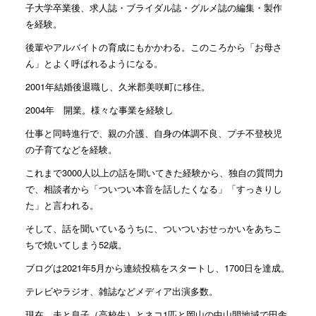
子大学卒業後、求人誌・ブライダル誌・グルメ誌の編集・製作
を経験。
後輩やアルバイトの育成にもかかわる。このころから「お母さ
ん」とよく呼ばれるようになる。
2001年結婚後退職し、久米郡美咲町に移住。
2004年 開業。様々な事業を経験し
仕事と同時進行で、親の介護、自身の体調不良、プチ不登校児
の子育てなどを経験。
これまで3000人以上の話を聞いてきた経験から、独自の質問力
で、相談者から「ついつい本音を話したくなる」「すっきりし
た」と言われる。
そして、話を聞いているうちに、ついついおせっかいをあちこ
ちで焼いてしまう52歳。
ブログは2021年5月から連続投稿をスタートし、1700日を達成。
テレビやラジオ、雑誌などメディア出演多数。
現在、夫と息子（高校生）とネコ1匹と岡山の中山間地域で田舎