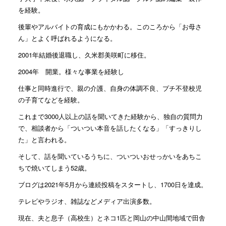
を経験。
後輩やアルバイトの育成にもかかわる。このころから「お母さ
ん」とよく呼ばれるようになる。
2001年結婚後退職し、久米郡美咲町に移住。
2004年 開業。様々な事業を経験し
仕事と同時進行で、親の介護、自身の体調不良、プチ不登校児
の子育てなどを経験。
これまで3000人以上の話を聞いてきた経験から、独自の質問力
で、相談者から「ついつい本音を話したくなる」「すっきりし
た」と言われる。
そして、話を聞いているうちに、ついついおせっかいをあちこ
ちで焼いてしまう52歳。
ブログは2021年5月から連続投稿をスタートし、1700日を達成。
テレビやラジオ、雑誌などメディア出演多数。
現在、夫と息子（高校生）とネコ1匹と岡山の中山間地域で田舎