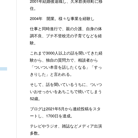
2001年結婚後退職し、久米郡美咲町に移
住。
2004年 開業。様々な事業を経験し
仕事と同時進行で、親の介護、自身の体
調不良、プチ不登校児の子育てなどを経
験。
これまで3000人以上の話を聞いてきた経
験から、独自の質問力で、相談者から
「ついつい本音を話したくなる」「すっ
きりした」と言われる。
そして、話を聞いているうちに、ついつ
いおせっかいをあちこちで焼いてしまう
52歳。
ブログは2021年5月から連続投稿をスタ
ートし、1700日を達成。
テレビやラジオ、雑誌などメディア出演
多数。