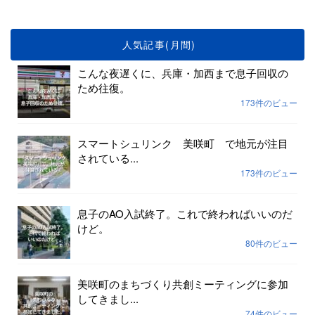
人気記事(月間)
こんな夜遅くに、兵庫・加西まで息子回収の
ため往復。
173件のビュー
スマートシュリンク 美咲町 で地元が注目
されている...
173件のビュー
息子のAO入試終了。これで終わればいいのだ
けど。
80件のビュー
美咲町のまちづくり共創ミーティングに参加
してきまし...
74件のビュー