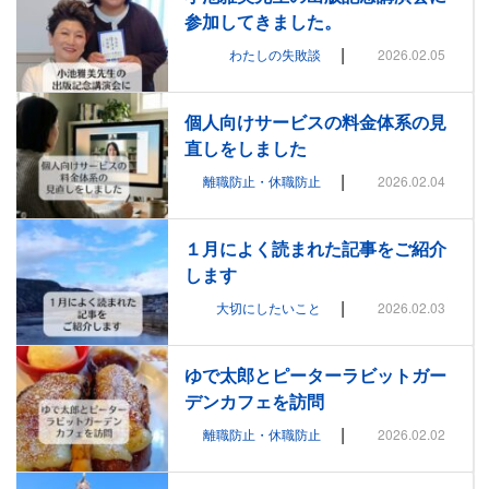
参加してきました。
|
わたしの失敗談
2026.02.05
個人向けサービスの料金体系の見
直しをしました
|
離職防止・休職防止
2026.02.04
１月によく読まれた記事をご紹介
します
|
大切にしたいこと
2026.02.03
ゆで太郎とピーターラビットガー
デンカフェを訪問
|
離職防止・休職防止
2026.02.02