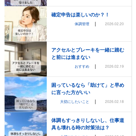
確定申告は楽しいのか？！
|
体調管理
2026.02.20
アクセルとブレーキを一緒に踏む
と前には進まない
|
おすすめ
2026.02.19
困っているなら「助けて」と早め
に言った方がいい
|
大切にしたいこと
2026.02.18
体調もすっきりしないし、仕事道
具も壊れる時の対策法は？