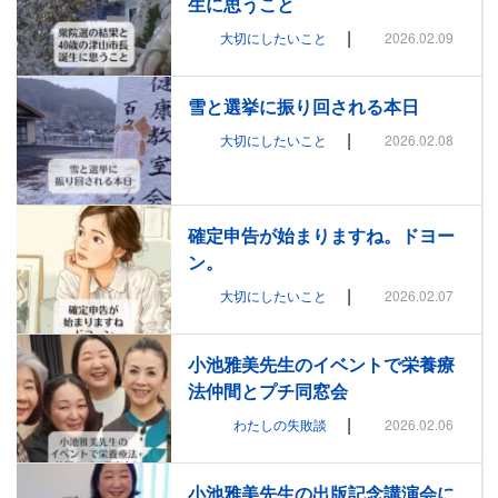
生に思うこと
|
大切にしたいこと
2026.02.09
雪と選挙に振り回される本日
|
大切にしたいこと
2026.02.08
確定申告が始まりますね。ドヨー
ン。
|
大切にしたいこと
2026.02.07
小池雅美先生のイベントで栄養療
法仲間とプチ同窓会
|
わたしの失敗談
2026.02.06
小池雅美先生の出版記念講演会に