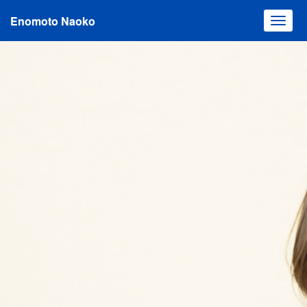
Enomoto Naoko
Toggl
navig