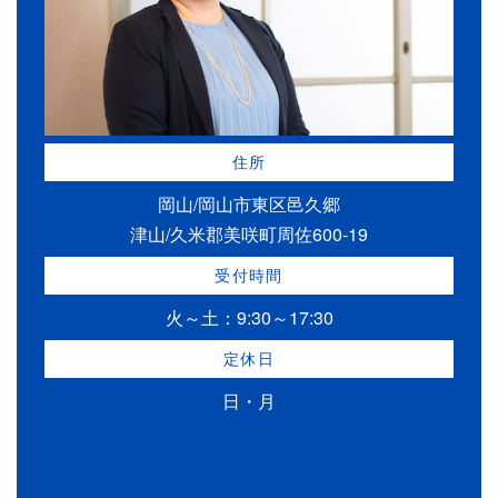
住所
岡山/岡山市東区邑久郷
津山/久米郡美咲町周佐600-19
受付時間
火～土：9:30～17:30
定休日
日・月