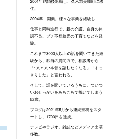
2001年結婚後退職し、久米郡美咲町に移
住。
2004年 開業。様々な事業を経験し
仕事と同時進行で、親の介護、自身の体
調不良、プチ不登校児の子育てなどを経
験。
これまで3000人以上の話を聞いてきた経
験から、独自の質問力で、相談者から
「ついつい本音を話したくなる」「すっ
きりした」と言われる。
そして、話を聞いているうちに、ついつ
いおせっかいをあちこちで焼いてしまう
52歳。
ブログは2021年5月から連続投稿をスタ
ートし、1700日を達成。
テレビやラジオ、雑誌などメディア出演
多数。