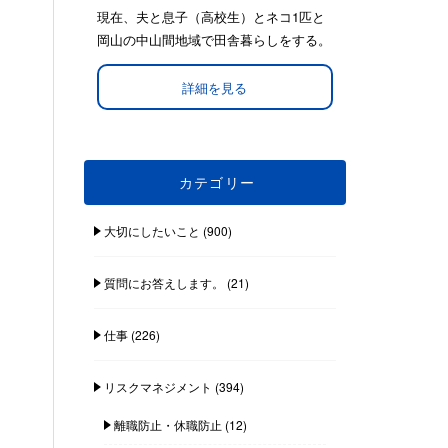
現在、夫と息子（高校生）とネコ1匹と
岡山の中山間地域で田舎暮らしをする。
詳細を見る
カテゴリー
大切にしたいこと
(900)
質問にお答えします。
(21)
仕事
(226)
リスクマネジメント
(394)
離職防止・休職防止
(12)