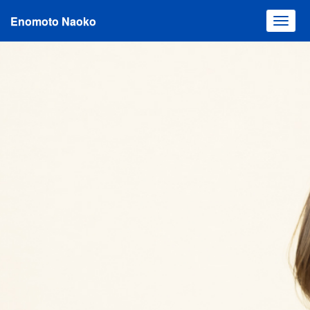
Enomoto Naoko
Toggl
navig