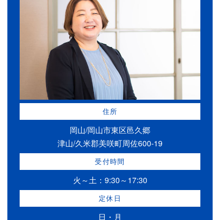
住所
岡山/岡山市東区邑久郷
津山/久米郡美咲町周佐600-19
受付時間
火～土：9:30～17:30
定休日
日・月