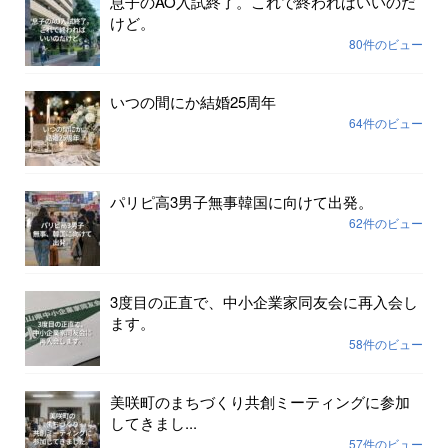
息子のAO入試終了。これで終わればいいのだ
けど。
80件のビュー
いつの間にか結婚25周年
64件のビュー
パリピ高3男子無事韓国に向けて出発。
62件のビュー
3度目の正直で、中小企業家同友会に再入会し
ます。
58件のビュー
美咲町のまちづくり共創ミーティングに参加
してきまし...
57件のビュー