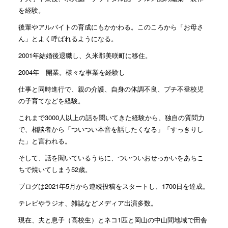
を経験。
後輩やアルバイトの育成にもかかわる。このころから「お母さ
ん」とよく呼ばれるようになる。
2001年結婚後退職し、久米郡美咲町に移住。
2004年 開業。様々な事業を経験し
仕事と同時進行で、親の介護、自身の体調不良、プチ不登校児
の子育てなどを経験。
これまで3000人以上の話を聞いてきた経験から、独自の質問力
で、相談者から「ついつい本音を話したくなる」「すっきりし
た」と言われる。
そして、話を聞いているうちに、ついついおせっかいをあちこ
ちで焼いてしまう52歳。
ブログは2021年5月から連続投稿をスタートし、1700日を達成。
テレビやラジオ、雑誌などメディア出演多数。
現在、夫と息子（高校生）とネコ1匹と岡山の中山間地域で田舎