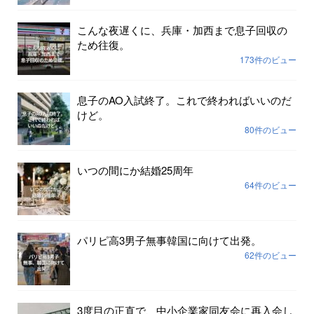
こんな夜遅くに、兵庫・加西まで息子回収の
ため往復。
173件のビュー
息子のAO入試終了。これで終わればいいのだ
けど。
80件のビュー
いつの間にか結婚25周年
64件のビュー
パリピ高3男子無事韓国に向けて出発。
62件のビュー
3度目の正直で、中小企業家同友会に再入会し