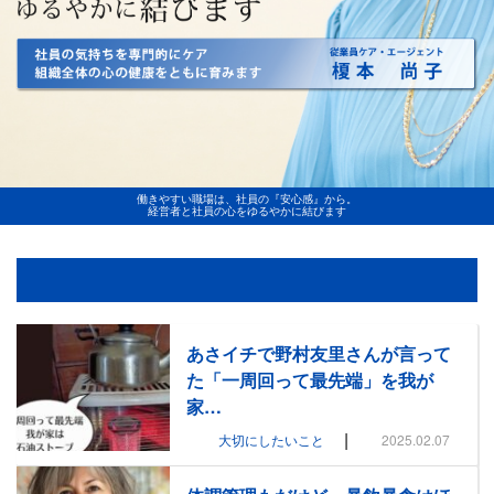
働きやすい職場は、社員の『安心感』から。
経営者と社員の心をゆるやかに結びます
あさイチで野村友里さんが言って
た「一周回って最先端」を我が
家…
|
大切にしたいこと
2025.02.07