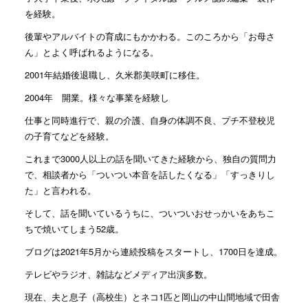
を経験。
後輩やアルバイトの育成にもかかわる。このころから「お母さ
ん」とよく呼ばれるようになる。
2001年結婚後退職し、久米郡美咲町に移住。
2004年 開業。様々な事業を経験し
仕事と同時進行で、親の介護、自身の体調不良、プチ不登校児
の子育てなどを経験。
これまで3000人以上の話を聞いてきた経験から、独自の質問力
で、相談者から「ついつい本音を話したくなる」「すっきりし
た」と言われる。
そして、話を聞いているうちに、ついついおせっかいをあちこ
ちで焼いてしまう52歳。
ブログは2021年5月から連続投稿をスタートし、1700日を達成。
テレビやラジオ、雑誌などメディア出演多数。
現在、夫と息子（高校生）とネコ1匹と岡山の中山間地域で田舎