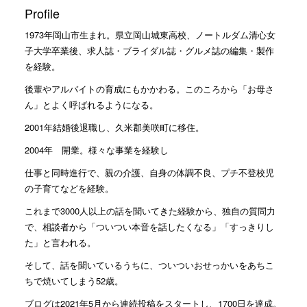
Profile
1973年岡山市生まれ。県立岡山城東高校、ノートルダム清心女
子大学卒業後、求人誌・ブライダル誌・グルメ誌の編集・製作
を経験。
後輩やアルバイトの育成にもかかわる。このころから「お母さ
ん」とよく呼ばれるようになる。
2001年結婚後退職し、久米郡美咲町に移住。
2004年 開業。様々な事業を経験し
仕事と同時進行で、親の介護、自身の体調不良、プチ不登校児
の子育てなどを経験。
これまで3000人以上の話を聞いてきた経験から、独自の質問力
で、相談者から「ついつい本音を話したくなる」「すっきりし
た」と言われる。
そして、話を聞いているうちに、ついついおせっかいをあちこ
ちで焼いてしまう52歳。
ブログは2021年5月から連続投稿をスタートし、1700日を達成。