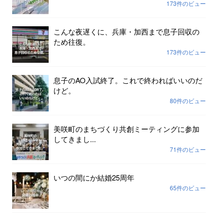
173件のビュー
こんな夜遅くに、兵庫・加西まで息子回収の
ため往復。
173件のビュー
息子のAO入試終了。これで終わればいいのだ
けど。
80件のビュー
美咲町のまちづくり共創ミーティングに参加
してきまし...
71件のビュー
いつの間にか結婚25周年
65件のビュー