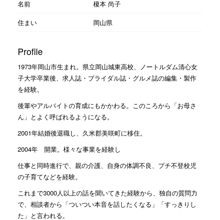
名前
榎本 尚子
住まい
岡山県
Profile
1973年岡山市生まれ。県立岡山城東高校、ノートルダム清心女
子大学卒業後、求人誌・ブライダル誌・グルメ誌の編集・製作
を経験。
後輩やアルバイトの育成にもかかわる。このころから「お母さ
ん」とよく呼ばれるようになる。
2001年結婚後退職し、久米郡美咲町に移住。
2004年 開業。様々な事業を経験し
仕事と同時進行で、親の介護、自身の体調不良、プチ不登校児
の子育てなどを経験。
これまで3000人以上の話を聞いてきた経験から、独自の質問力
で、相談者から「ついつい本音を話したくなる」「すっきりし
た」と言われる。