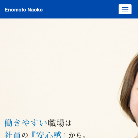
Enomoto Naoko
Toggl
navig