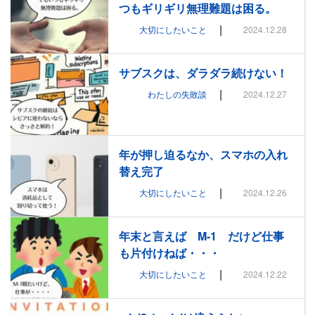
つもギリギリ無理難題は困る。
|
大切にしたいこと
2024.12.28
サブスクは、ダラダラ続けない！
|
わたしの失敗談
2024.12.27
年が押し迫るなか、スマホの入れ
替え完了
|
大切にしたいこと
2024.12.26
年末と言えば M-1 だけど仕事
も片付けねば・・・
|
大切にしたいこと
2024.12.22