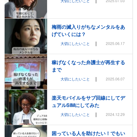
|
大切にしたいこと
2025.07.03
梅雨の滅入りがちなメンタルをあ
げていくには？
|
大切にしたいこと
2025.06.17
稼げなくなった弁護士が再生する
まで
|
大切にしたいこと
2025.06.07
楽天モバイルをサブ回線にしてデ
ュアルSIMにしてみた
|
大切にしたいこと
2024.12.29
困っている人を助けたい！でもい