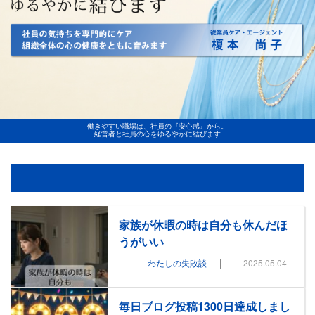
働きやすい職場は、社員の『安心感』から。
経営者と社員の心をゆるやかに結びます
家族が休暇の時は自分も休んだほ
うがいい
|
わたしの失敗談
2025.05.04
毎日ブログ投稿1300日達成しまし