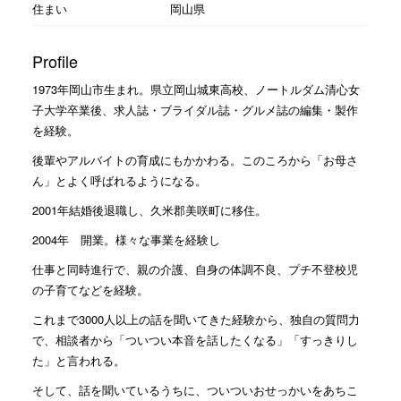
住まい
岡山県
Profile
1973年岡山市生まれ。県立岡山城東高校、ノートルダム清心女
子大学卒業後、求人誌・ブライダル誌・グルメ誌の編集・製作
を経験。
後輩やアルバイトの育成にもかかわる。このころから「お母さ
ん」とよく呼ばれるようになる。
2001年結婚後退職し、久米郡美咲町に移住。
2004年 開業。様々な事業を経験し
仕事と同時進行で、親の介護、自身の体調不良、プチ不登校児
の子育てなどを経験。
これまで3000人以上の話を聞いてきた経験から、独自の質問力
で、相談者から「ついつい本音を話したくなる」「すっきりし
た」と言われる。
そして、話を聞いているうちに、ついついおせっかいをあちこ