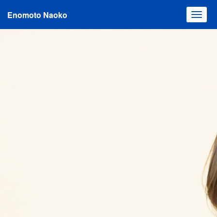
Enomoto Naoko
Toggl
navig