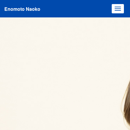
Enomoto Naoko
Toggl
navig