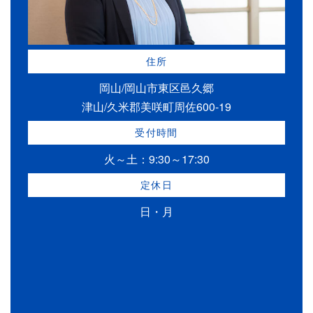
住所
岡山/岡山市東区邑久郷
津山/久米郡美咲町周佐600-19
受付時間
火～土：9:30～17:30
定休日
日・月