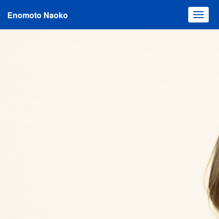
Enomoto Naoko
Toggl
navig