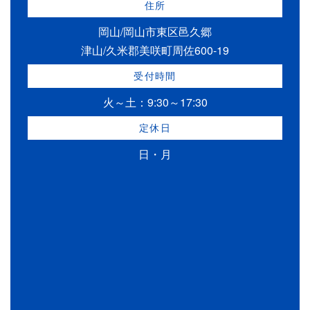
住所
岡山/岡山市東区邑久郷
津山/久米郡美咲町周佐600-19
受付時間
火～土：9:30～17:30
定休日
日・月