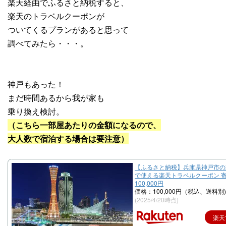
楽天経由でふるさと納税すると、
楽天のトラベルクーポンが
ついてくるプランがあると思って
調べてみたら・・・。
神戸もあった！
まだ時間あるから我が家も
乗り換え検討。
（こちら一部屋あたりの金額になるので、
大人数で宿泊する場合は要注意）
【ふるさと納税】兵庫県神戸市の
で使える楽天トラベルクーポン 
100,000円
価格：100,000円（税込、送料別)
(2025/4/20時点)
楽天