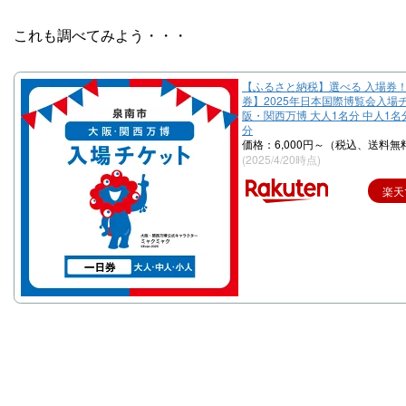
これも調べてみよう・・・
【ふるさと納税】選べる 入場券！
券】2025年日本国際博覧会入場
阪・関西万博 大人1名分 中人1名
分
価格：6,000円～（税込、送料無料
(2025/4/20時点)
楽天