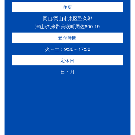
住所
岡山/岡山市東区邑久郷
津山/久米郡美咲町周佐600-19
受付時間
火～土：9:30～17:30
定休日
日・月