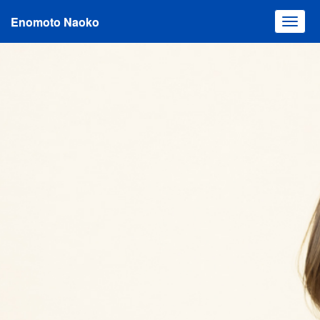
Enomoto Naoko
Toggl
navig