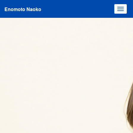
Enomoto Naoko
Toggl
navig