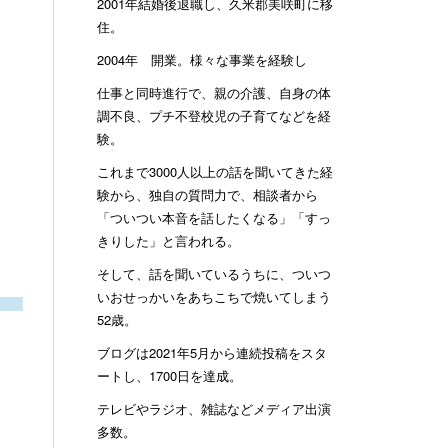
2001年結婚後退職し、久米郡美咲町に移
住。
2004年 開業。様々な事業を経験し
仕事と同時進行で、親の介護、自身の体
調不良、プチ不登校児の子育てなどを経
験。
これまで3000人以上の話を聞いてきた経
験から、独自の質問力で、相談者から
「ついつい本音を話したくなる」「すっ
きりした」と言われる。
そして、話を聞いているうちに、ついつ
いおせっかいをあちこちで焼いてしまう
52歳。
ブログは2021年5月から連続投稿をスタ
ートし、1700日を達成。
テレビやラジオ、雑誌などメディア出演
多数。