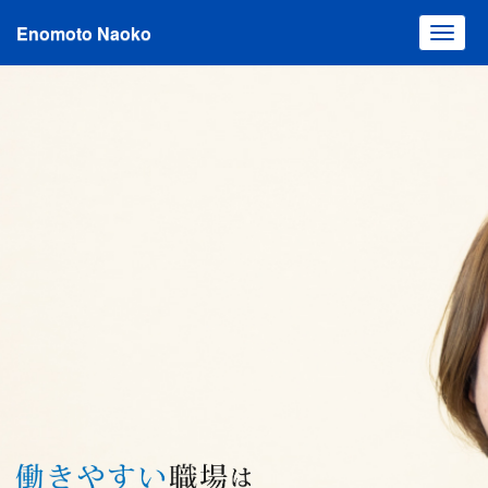
Enomoto Naoko
Toggl
navig