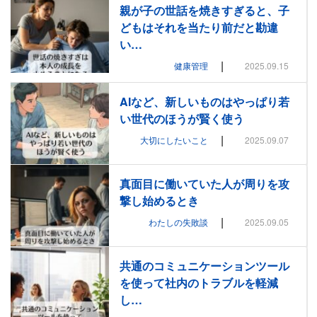
親が子の世話を焼きすぎると、子
どもはそれを当たり前だと勘違
い…
|
健康管理
2025.09.15
AIなど、新しいものはやっぱり若
い世代のほうが賢く使う
|
大切にしたいこと
2025.09.07
真面目に働いていた人が周りを攻
撃し始めるとき
|
わたしの失敗談
2025.09.05
共通のコミュニケーションツール
を使って社内のトラブルを軽減
し…