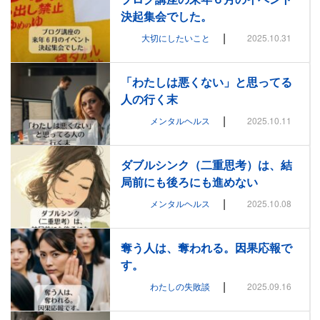
決起集会でした。
|
大切にしたいこと
2025.10.31
「わたしは悪くない」と思ってる
人の行く末
|
メンタルヘルス
2025.10.11
ダブルシンク（二重思考）は、結
局前にも後ろにも進めない
|
メンタルヘルス
2025.10.08
奪う人は、奪われる。因果応報で
す。
|
わたしの失敗談
2025.09.16