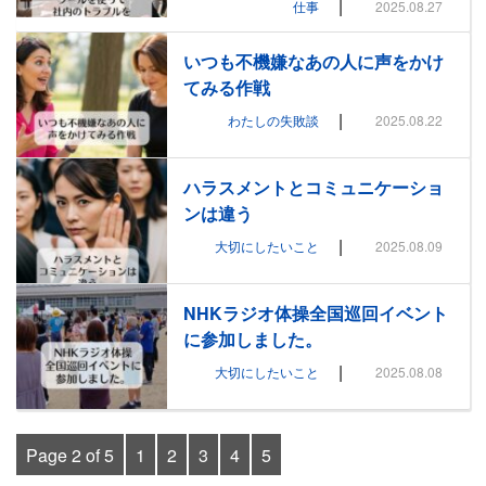
|
仕事
2025.08.27
いつも不機嫌なあの人に声をかけ
てみる作戦
|
わたしの失敗談
2025.08.22
ハラスメントとコミュニケーショ
ンは違う
|
大切にしたいこと
2025.08.09
NHKラジオ体操全国巡回イベント
に参加しました。
|
大切にしたいこと
2025.08.08
Page 2 of 5
1
2
3
4
5