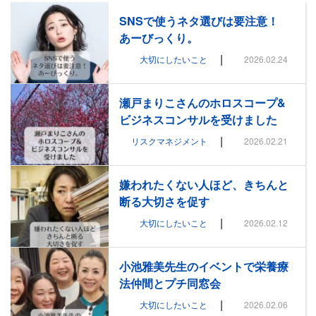
SNSで使うネタ選びは要注意！
あーびっくり。
|
大切にしたいこと
2026.02.24
瀬戸まりこさんのホロスコープ&
ビジネスコンサルを受けました
|
リスクマネジメント
2026.02.21
嫌われたくない人ほど、きちんと
断る大切さを促す
|
大切にしたいこと
2026.02.12
小池雅美先生のイベントで栄養療
法仲間とプチ同窓会
|
大切にしたいこと
2026.02.06