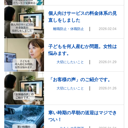
個人向けサービスの料金体系の見
直しをしました
|
離職防止・休職防止
2026.02.04
子どもを何人産むか問題。女性は
悩みます。
|
大切にしたいこと
2026.01.29
「お客様の声」のご紹介です。
|
大切にしたいこと
2026.01.26
寒い時期の早朝の送迎はマジでき
つい！
|
わたしの失敗談
2026.01.24