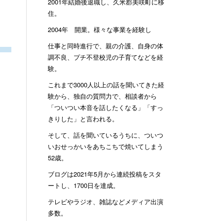
2001年結婚後退職し、久米郡美咲町に移
住。
2004年 開業。様々な事業を経験し
仕事と同時進行で、親の介護、自身の体
調不良、プチ不登校児の子育てなどを経
験。
これまで3000人以上の話を聞いてきた経
験から、独自の質問力で、相談者から
「ついつい本音を話したくなる」「すっ
きりした」と言われる。
そして、話を聞いているうちに、ついつ
いおせっかいをあちこちで焼いてしまう
52歳。
ブログは2021年5月から連続投稿をスタ
ートし、1700日を達成。
テレビやラジオ、雑誌などメディア出演
多数。