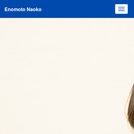
Enomoto Naoko
Toggl
navig