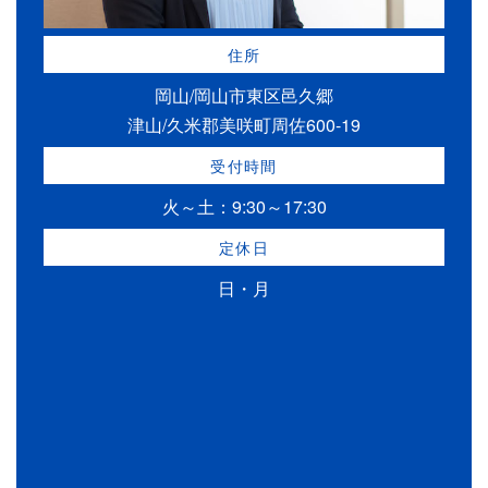
住所
岡山/岡山市東区邑久郷
津山/久米郡美咲町周佐600-19
受付時間
火～土：9:30～17:30
定休日
日・月